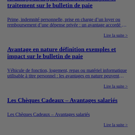
traitement sur le bulletin de paie
Prime, indemnité personnelle, prise en charge d’un loyer ou
remboursement d’une dépense privée : un avantage accordé en
argent augmente directement les ressources du salarié. Pour
autant, toutes les sommes versées par une entreprise ne suivent
Lire la suite >
pas le même régime. Il faut notamment distinguer la
rémunération, les avantages en argent, les frais professionnels
Avantage en nature définition exemples et
et les dispositifs sociaux dont l’utilisation est encadrée.
impact sur le bulletin de paie
Véhicule de fonction, logement, repas ou matériel informatique
utilisable à titre personnel : les avantages en nature peuvent
améliorer concrètement le quotidien des salariés. Ils constituent
également un moyen pour l’entreprise de proposer une
Lire la suite >
rémunération plus attractive sans verser uniquement un salaire
en argent.
Les Chèques Cadeaux – Avantages salariés
Les Chèques Cadeaux – Avantages salariés
Lire la suite >