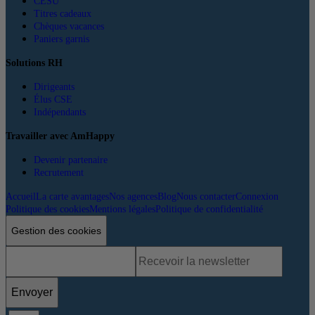
CESU
Titres cadeaux
Chèques vacances
Paniers garnis
Solutions RH
Dirigeants
Élus CSE
Indépendants
Travailler avec AmHappy
Devenir partenaire
Recrutement
Accueil
La carte avantages
Nos agences
Blog
Nous contacter
Connexion
Politique des cookies
Mentions légales
Politique de confidentialité
Gestion des cookies
Envoyer