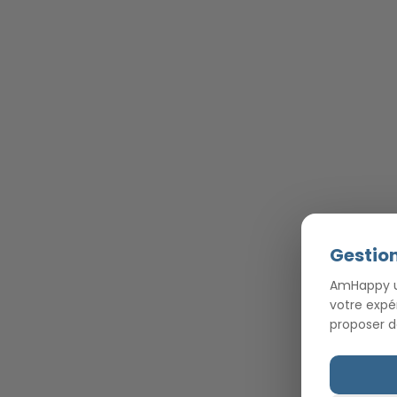
Gestion
AmHappy ut
votre expé
proposer d