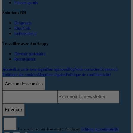
Paniers garnis
Solutions RH
Dirigeants
Élus CSE
Indépendants
Travailler avec AmHappy
Devenir partenaire
Recrutement
Accueil
La carte avantages
Nos agences
Blog
Nous contacter
Connexion
Politique des cookies
Mentions légales
Politique de confidentialité
Gestion des cookies
Envoyer
J'accepte de recevoir la newsletter AmHappy.
Politique de confidentialité