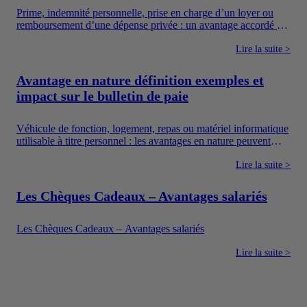
Prime, indemnité personnelle, prise en charge d’un loyer ou
remboursement d’une dépense privée : un avantage accordé en
argent augmente directement les ressources du salarié. Pour
autant, toutes les sommes versées par une entreprise ne suivent
Lire la suite >
pas le même régime. Il faut notamment distinguer la
rémunération, les avantages en argent, les frais professionnels
Avantage en nature définition exemples et
et les dispositifs sociaux dont l’utilisation est encadrée.
impact sur le bulletin de paie
Véhicule de fonction, logement, repas ou matériel informatique
utilisable à titre personnel : les avantages en nature peuvent
améliorer concrètement le quotidien des salariés. Ils constituent
également un moyen pour l’entreprise de proposer une
Lire la suite >
rémunération plus attractive sans verser uniquement un salaire
en argent.
Les Chèques Cadeaux – Avantages salariés
Les Chèques Cadeaux – Avantages salariés
Lire la suite >