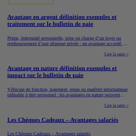
Avantage en argent définition exemples et
traitement sur le bulletin de paie
Prime, indemnité personnelle, prise en charge d’un loyer ou
remboursement d’une dépense privée : un avantage accordé en
argent augmente directement les ressources du salarié. Pour
autant, toutes les sommes versées par une entreprise ne suivent
Lire la suite >
pas le même régime. Il faut notamment distinguer la
rémunération, les avantages en argent, les frais professionnels
Avantage en nature définition exemples et
et les dispositifs sociaux dont l’utilisation est encadrée.
impact sur le bulletin de paie
Véhicule de fonction, logement, repas ou matériel informatique
utilisable à titre personnel : les avantages en nature peuvent
améliorer concrètement le quotidien des salariés. Ils constituent
également un moyen pour l’entreprise de proposer une
Lire la suite >
rémunération plus attractive sans verser uniquement un salaire
en argent.
Les Chèques Cadeaux – Avantages salariés
Les Chèques Cadeaux – Avantages salariés