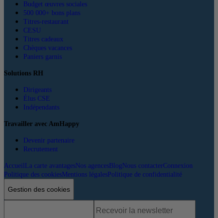
Budget œuvres sociales
500 000+ bons plans
Titres-restaurant
CESU
Titres cadeaux
Chèques vacances
Paniers garnis
Solutions RH
Dirigeants
Élus CSE
Indépendants
Travailler avec AmHappy
Devenir partenaire
Recrutement
Accueil
La carte avantages
Nos agences
Blog
Nous contacter
Connexion
Politique des cookies
Mentions légales
Politique de confidentialité
Gestion des cookies