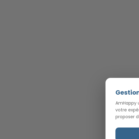
Gestion
AmHappy ut
votre expé
proposer d