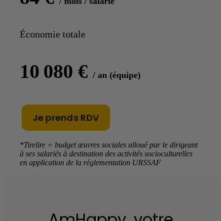
/ mois / salarié
Économie totale
10 080
€
/ an (équipe)
Je prends RDV
*Tirelire = budget œuvres sociales alloué par le dirigeant
à ses salariés à destination des activités socioculturelles
en application de la réglementation URSSAF
La solution AmHappy
Recrutement difficile
Attirez les meilleurs talents grâce à une politique d’avantages
AmHappy, votre