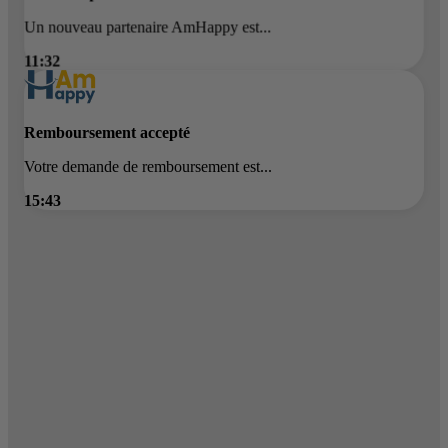
Un nouveau partenaire AmHappy est...
11:32
Remboursement accepté
Votre demande de remboursement est...
15:43
Offre exclusive Cinéma
Profitez de -40% sur vos places...
10:15
Vos courses moins chères !