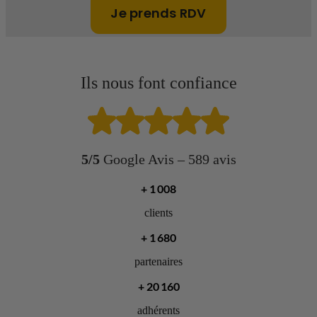
Je prends RDV
Ils nous font confiance
5/5
Google Avis – 589 avis
+
1 500
clients
+
2 500
partenaires
+
30 000
adhérents