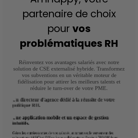
attractive. Différenciez-vous sur un marché concurrentiel et
renforcez votre marque employeur dès les premières
partenaire de choix
candidatures.
pour
vos
Je prends RDV
problématiques RH
Réinventez vos avantages salariés avec notre
solution de CSE externalisé hybride. Transformez
vos subventions en un véritable moteur de
fidélisation pour attirer les meilleurs talents et
réduire le turn-over de votre PME.
Un directeur d'agence dédié à la réussite de votre
politique RH.
Une application mobile et un espace de gestion
intuitifs.
Gérez les entrées/sorties de vos salariés, automatisez le versement des
subventions (ASC) et Offrez à vos collaborateurs l'accès à 500 000 bons