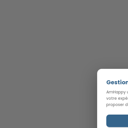
Gestion
AmHappy ut
votre expé
proposer d