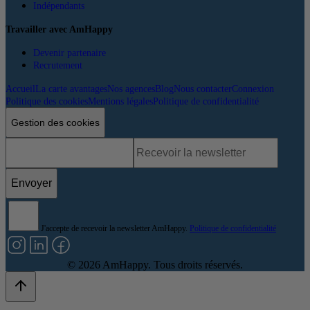
Indépendants
Travailler avec AmHappy
Devenir partenaire
Recrutement
Accueil
La carte avantages
Nos agences
Blog
Nous contacter
Connexion
Politique des cookies
Mentions légales
Politique de confidentialité
Gestion des cookies
Envoyer
J'accepte de recevoir la newsletter AmHappy.
Politique de confidentialité
©
2026
AmHappy. Tous droits réservés.