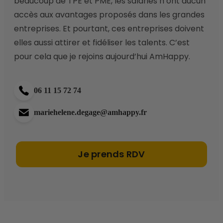
beaucoup de TPE et PME, les salariés n’ont aucun 
accès aux avantages proposés dans les grandes 
entreprises. Et pourtant, ces entreprises doivent 
elles aussi attirer et fidéliser les talents. C’est 
pour cela que je rejoins aujourd’hui AmHappy. 
06 11 15 72 74
mariehelene.degage@amhappy.fr
Je prends RDV