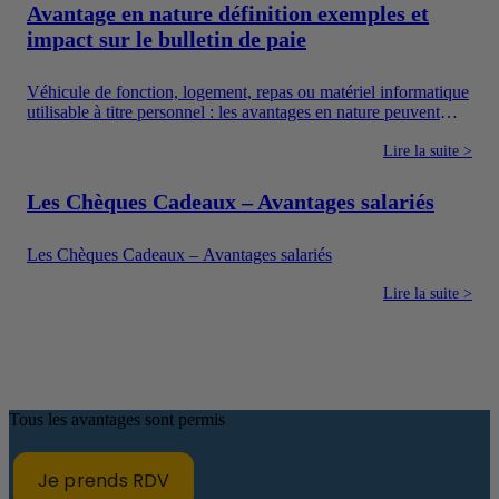
rémunération, les avantages en argent, les frais professionnels
Avantage en nature définition exemples et
et les dispositifs sociaux dont l’utilisation est encadrée.
impact sur le bulletin de paie
Véhicule de fonction, logement, repas ou matériel informatique
utilisable à titre personnel : les avantages en nature peuvent
améliorer concrètement le quotidien des salariés. Ils constituent
également un moyen pour l’entreprise de proposer une
Lire la suite >
rémunération plus attractive sans verser uniquement un salaire
en argent.
Les Chèques Cadeaux – Avantages salariés
Les Chèques Cadeaux – Avantages salariés
Lire la suite >
Tous les avantages sont permis
Je prends RDV