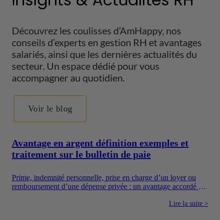
Découvrez les coulisses d’AmHappy, nos
conseils d’experts en gestion RH et avantages
salariés, ainsi que les dernières actualités du
secteur. Un espace dédié pour vous
accompagner au quotidien.
Voir le blog
Avantage en argent définition exemples et
traitement sur le bulletin de paie
Prime, indemnité personnelle, prise en charge d’un loyer ou
remboursement d’une dépense privée : un avantage accordé en
argent augmente directement les ressources du salarié. Pour
autant, toutes les sommes versées par une entreprise ne suivent
Lire la suite >
pas le même régime. Il faut notamment distinguer la