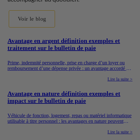
Voir le blog
Avantage en argent définition exemples et
traitement sur le bulletin de paie
Prime, indemnité personnelle, prise en charge d’un loyer ou
remboursement d’une dépense privée : un avantage accordé en
argent augmente directement les ressources du salarié. Pour
autant, toutes les sommes versées par une entreprise ne suivent
Lire la suite >
pas le même régime. Il faut notamment distinguer la
rémunération, les avantages en argent, les frais professionnels
Avantage en nature définition exemples et
et les dispositifs sociaux dont l’utilisation est encadrée.
impact sur le bulletin de paie
Véhicule de fonction, logement, repas ou matériel informatique
utilisable à titre personnel : les avantages en nature peuvent
améliorer concrètement le quotidien des salariés. Ils constituent
également un moyen pour l’entreprise de proposer une
Lire la suite >
rémunération plus attractive sans verser uniquement un salaire