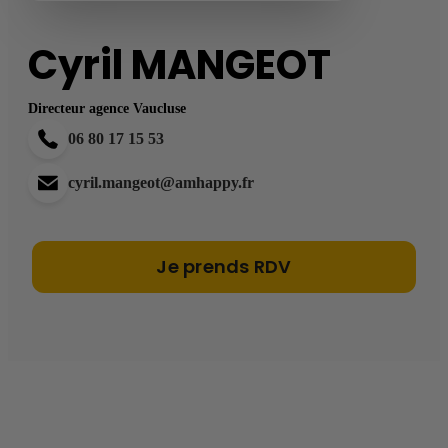
Cyril
MANGEOT
Directeur agence Vaucluse
06 80 17 15 53
cyril.mangeot@amhappy.fr
Je prends RDV