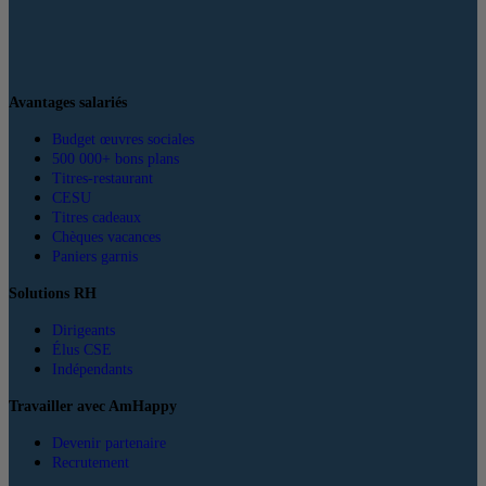
Avantages salariés
Budget œuvres sociales
500 000+ bons plans
Titres-restaurant
CESU
Titres cadeaux
Chèques vacances
Paniers garnis
Solutions RH
Dirigeants
Élus CSE
Indépendants
Travailler avec AmHappy
Devenir partenaire
Recrutement