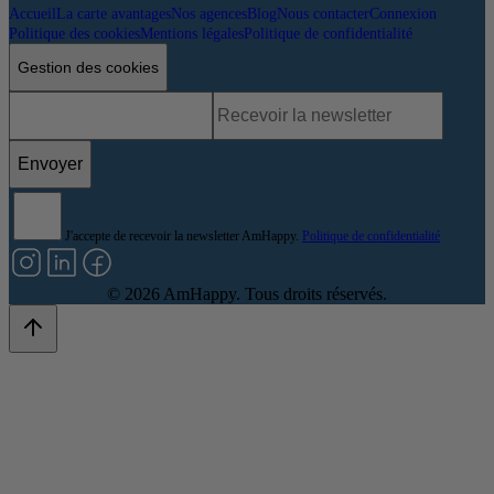
Accueil
La carte avantages
Nos agences
Blog
Nous contacter
Connexion
Politique des cookies
Mentions légales
Politique de confidentialité
Gestion des cookies
Envoyer
J'accepte de recevoir la newsletter AmHappy.
Politique de confidentialité
©
2026
AmHappy. Tous droits réservés.