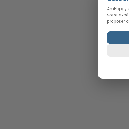
AmHappy ut
votre expé
proposer d