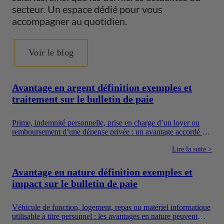
secteur. Un espace dédié pour vous
accompagner au quotidien.
Voir le blog
Avantage en argent définition exemples et
traitement sur le bulletin de paie
Prime, indemnité personnelle, prise en charge d’un loyer ou
remboursement d’une dépense privée : un avantage accordé en
argent augmente directement les ressources du salarié. Pour
autant, toutes les sommes versées par une entreprise ne suivent
Lire la suite >
pas le même régime. Il faut notamment distinguer la
rémunération, les avantages en argent, les frais professionnels
Avantage en nature définition exemples et
et les dispositifs sociaux dont l’utilisation est encadrée.
impact sur le bulletin de paie
Véhicule de fonction, logement, repas ou matériel informatique
utilisable à titre personnel : les avantages en nature peuvent