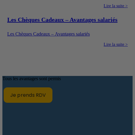
améliorer concrètement le quotidien des salariés. Ils constituent
également un moyen pour l’entreprise de proposer une
Lire la suite >
rémunération plus attractive sans verser uniquement un salaire
en argent.
Les Chèques Cadeaux – Avantages salariés
Les Chèques Cadeaux – Avantages salariés
Lire la suite >
Tous les avantages sont permis
Je prends RDV