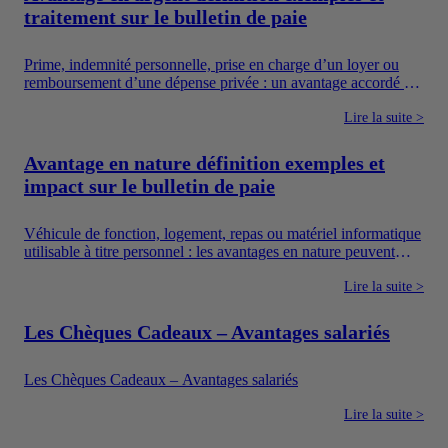
traitement sur le bulletin de paie
Prime, indemnité personnelle, prise en charge d’un loyer ou
remboursement d’une dépense privée : un avantage accordé en
argent augmente directement les ressources du salarié. Pour
autant, toutes les sommes versées par une entreprise ne suivent
Lire la suite >
pas le même régime. Il faut notamment distinguer la
rémunération, les avantages en argent, les frais professionnels
Avantage en nature définition exemples et
et les dispositifs sociaux dont l’utilisation est encadrée.
impact sur le bulletin de paie
Véhicule de fonction, logement, repas ou matériel informatique
utilisable à titre personnel : les avantages en nature peuvent
améliorer concrètement le quotidien des salariés. Ils constituent
également un moyen pour l’entreprise de proposer une
Lire la suite >
rémunération plus attractive sans verser uniquement un salaire
en argent.
Les Chèques Cadeaux – Avantages salariés
Les Chèques Cadeaux – Avantages salariés
Lire la suite >