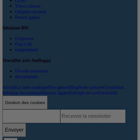
CESU
Titres cadeaux
Chèques vacances
Paniers garnis
Solutions RH
Dirigeants
Élus CSE
Indépendants
Travailler avec AmHappy
Devenir partenaire
Recrutement
Accueil
La carte avantages
Nos agences
Blog
Nous contacter
Connexion
Politique des cookies
Mentions légales
Politique de confidentialité
Gestion des cookies
Envoyer