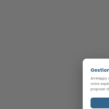
Gestion
AmHappy ut
votre expé
proposer d