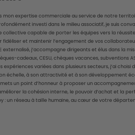
fondément investi dans le milieu associatif, je suis conv
ollective capable de porter les équipes vers la réussite
idéliser et maintenir l’engagement de vos collaborateurs
SE externalisé, j’accompagne dirigeants et élus dans la 
 chèques-cadeaux, CESU, chèques vacances, subventions A
es expériences variées dans plusieurs secteurs, j’ai choisi
n échelle, à son attractivité et à son développement é
mets un point d’honneur à proposer un accompagnement su
’améliorer la cohésion interne, le pouvoir d’achat et la p
y : un réseau à taille humaine, au cœur de votre départem