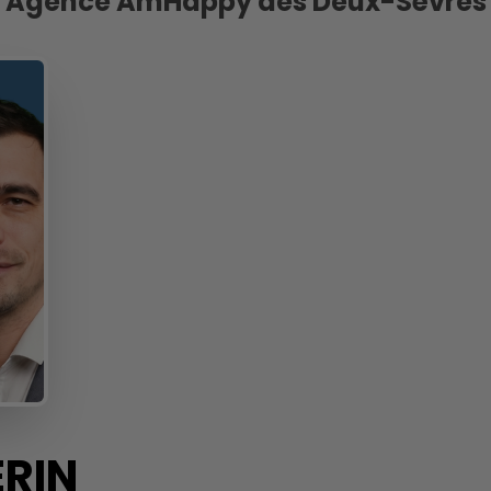
Agence AmHappy des Deux-Sèvres
RIN