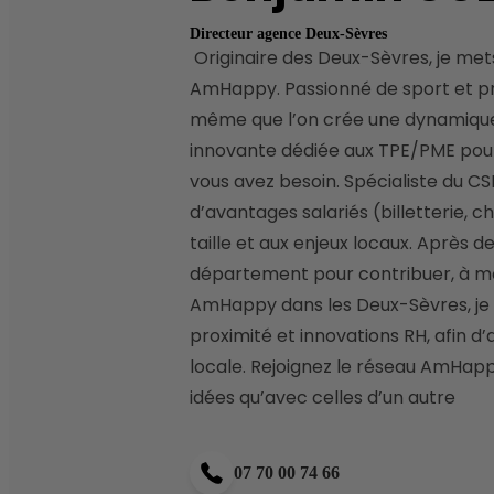
Directeur agence Deux-Sèvres
 Originaire des Deux-Sèvres, je mets mon expertise commerciale au service de notre territoire en tant que conseiller 
AmHappy. Passionné de sport et pro
même que l’on crée une dynamique c
innovante dédiée aux TPE/PME pour f
vous avez besoin. Spécialiste du C
d’avantages salariés (billetterie,
taille et aux enjeux locaux. Après d
département pour contribuer, à mo
AmHappy dans les Deux-Sèvres, je 
proximité et innovations RH, afin d
locale. Rejoignez le réseau AmHapp
idées qu’avec celles d’un autre 
07 70 00 74 66