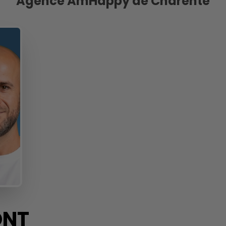
Agence AmHappy de Charente
NT