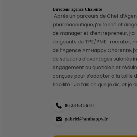
Directeur agence Charente
 Après un parcours de Chef d’Agence en communication, suivi d’une mission de Directeur Régional au sein d’un leader 
pharmaceutique, j’ai fondé et dirig
de manager et d’entrepreneur, j’a
dirigeants de TPE/PME : recruter, mo
de l’Agence AmHappy Charente, j’ac
de solutions d’avantages salariés i
engagement au quotidien et réduire
conçues pour s’adapter à la taille 
fiabilité ! Je fais ce que je dis, et je d
06 23 63 56 01
gabriel@amhappy.fr