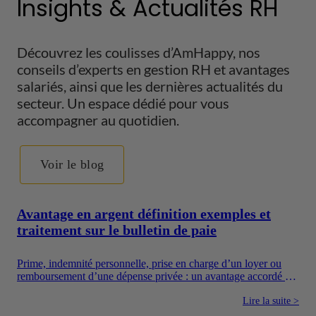
Insights & Actualités RH
Découvrez les coulisses d’AmHappy, nos
conseils d’experts en gestion RH et avantages
salariés, ainsi que les dernières actualités du
secteur. Un espace dédié pour vous
accompagner au quotidien.
Voir le blog
Avantage en argent définition exemples et
traitement sur le bulletin de paie
Prime, indemnité personnelle, prise en charge d’un loyer ou
remboursement d’une dépense privée : un avantage accordé en
argent augmente directement les ressources du salarié. Pour
autant, toutes les sommes versées par une entreprise ne suivent
Lire la suite >
pas le même régime. Il faut notamment distinguer la