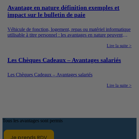
rémunération, les avantages en argent, les frais professionnels
Avantage en nature définition exemples et
et les dispositifs sociaux dont l’utilisation est encadrée.
impact sur le bulletin de paie
Véhicule de fonction, logement, repas ou matériel informatique
utilisable à titre personnel : les avantages en nature peuvent
améliorer concrètement le quotidien des salariés. Ils constituent
également un moyen pour l’entreprise de proposer une
Lire la suite >
rémunération plus attractive sans verser uniquement un salaire
en argent.
Les Chèques Cadeaux – Avantages salariés
Les Chèques Cadeaux – Avantages salariés
Lire la suite >
Tous les avantages sont permis
Je prends RDV