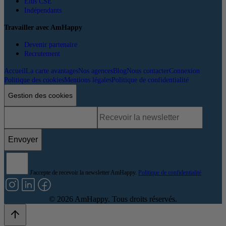
Élus CSE
Indépendants
Travailler avec AmHappy
Devenir partenaire
Recrutement
Accueil
La carte avantages
Nos agences
Blog
Nous contacter
Connexion
Politique des cookies
Mentions légales
Politique de confidentialité
Gestion des cookies
Envoyer
J'accepte de recevoir la newsletter AmHappy.
Politique de confidentialité
©
2026
AmHappy. Tous droits réservés.