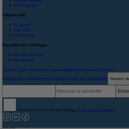
Chèques vacances
Paniers garnis
Solutions RH
Dirigeants
Élus CSE
Indépendants
Travailler avec AmHappy
Devenir partenaire
Recrutement
Accueil
La carte avantages
Nos agences
Blog
Nous contacter
Connexion
Gestion d
Politique des cookies
Mentions légales
Politique de confidentialité
Envo
J'accepte de recevoir la newsletter AmHappy.
Politique de confidentialité