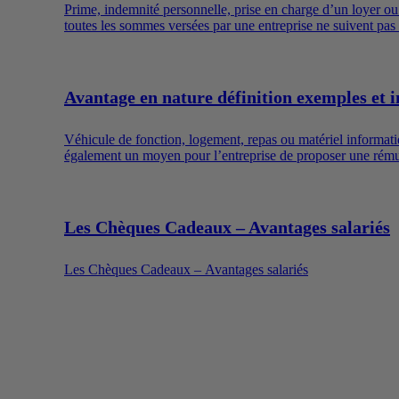
Prime, indemnité personnelle, prise en charge d’un loyer o
toutes les sommes versées par une entreprise ne suivent pas l
sociaux dont l’utilisation est encadrée.
Avantage en nature définition exemples et i
Véhicule de fonction, logement, repas ou matériel informatiqu
également un moyen pour l’entreprise de proposer une rémuné
Les Chèques Cadeaux – Avantages salariés
Les Chèques Cadeaux – Avantages salariés