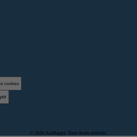
es cookies
yer
©
2026
AmHappy. Tous droits réservés.