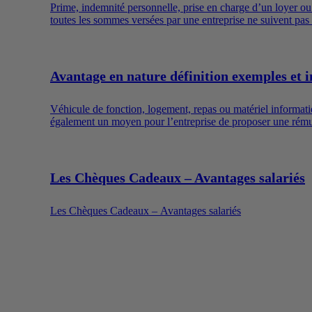
Prime, indemnité personnelle, prise en charge d’un loyer o
toutes les sommes versées par une entreprise ne suivent pas l
sociaux dont l’utilisation est encadrée.
Avantage en nature définition exemples et i
Véhicule de fonction, logement, repas ou matériel informatiqu
également un moyen pour l’entreprise de proposer une rémuné
Les Chèques Cadeaux – Avantages salariés
Les Chèques Cadeaux – Avantages salariés