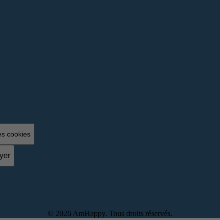
es cookies
yer
©
2026
AmHappy. Tous droits réservés.