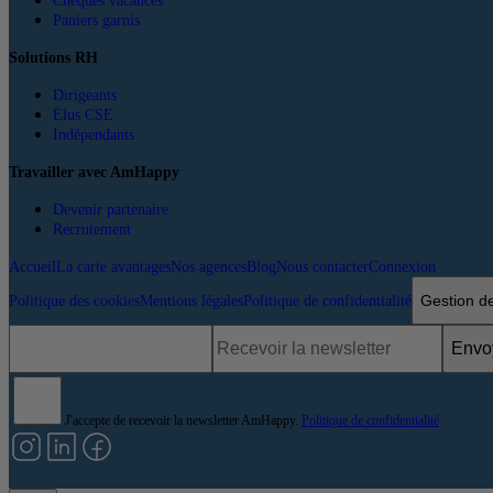
Chèques vacances
Paniers garnis
Solutions RH
Dirigeants
Élus CSE
Indépendants
Travailler avec AmHappy
Devenir partenaire
Recrutement
Accueil
La carte avantages
Nos agences
Blog
Nous contacter
Connexion
Gestion d
Politique des cookies
Mentions légales
Politique de confidentialité
Envo
J'accepte de recevoir la newsletter AmHappy.
Politique de confidentialité