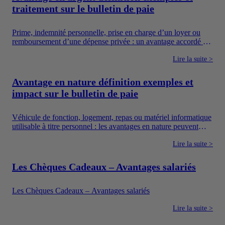
traitement sur le bulletin de paie
Prime, indemnité personnelle, prise en charge d’un loyer ou
remboursement d’une dépense privée : un avantage accordé en
argent augmente directement les ressources du salarié. Pour
autant, toutes les sommes versées par une entreprise ne suivent
Lire la suite >
pas le même régime. Il faut notamment distinguer la
rémunération, les avantages en argent, les frais professionnels
Avantage en nature définition exemples et
et les dispositifs sociaux dont l’utilisation est encadrée.
impact sur le bulletin de paie
Véhicule de fonction, logement, repas ou matériel informatique
utilisable à titre personnel : les avantages en nature peuvent
améliorer concrètement le quotidien des salariés. Ils constituent
également un moyen pour l’entreprise de proposer une
Lire la suite >
rémunération plus attractive sans verser uniquement un salaire
en argent.
Les Chèques Cadeaux – Avantages salariés
Les Chèques Cadeaux – Avantages salariés
Lire la suite >