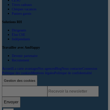
CESU
Titres cadeaux
Chèques vacances
Paniers garnis
Solutions RH
Dirigeants
Élus CSE
Indépendants
Travailler avec AmHappy
Devenir partenaire
Recrutement
Accueil
La carte avantages
Nos agences
Blog
Nous contacter
Connexion
Politique des cookies
Mentions légales
Politique de confidentialité
Gestion des cookies
Envoyer