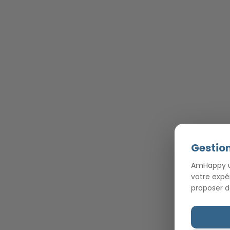
Gestion
AmHappy ut
votre expé
proposer d