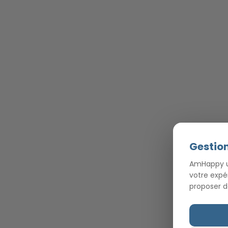
Gestion
AmHappy ut
votre expé
proposer d