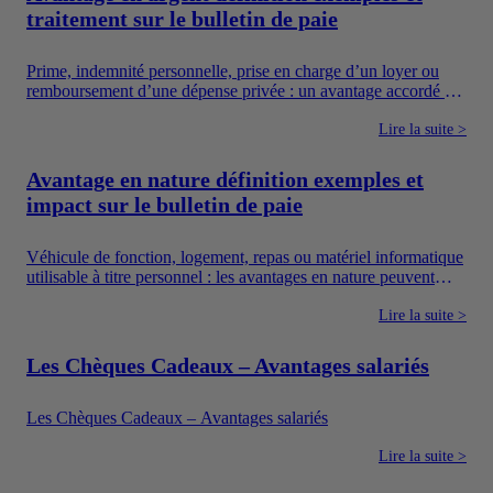
traitement sur le bulletin de paie
Prime, indemnité personnelle, prise en charge d’un loyer ou
remboursement d’une dépense privée : un avantage accordé en
argent augmente directement les ressources du salarié. Pour
autant, toutes les sommes versées par une entreprise ne suivent
Lire la suite >
pas le même régime. Il faut notamment distinguer la
rémunération, les avantages en argent, les frais professionnels
Avantage en nature définition exemples et
et les dispositifs sociaux dont l’utilisation est encadrée.
impact sur le bulletin de paie
Véhicule de fonction, logement, repas ou matériel informatique
utilisable à titre personnel : les avantages en nature peuvent
améliorer concrètement le quotidien des salariés. Ils constituent
également un moyen pour l’entreprise de proposer une
Lire la suite >
rémunération plus attractive sans verser uniquement un salaire
en argent.
Les Chèques Cadeaux – Avantages salariés
Les Chèques Cadeaux – Avantages salariés
Lire la suite >