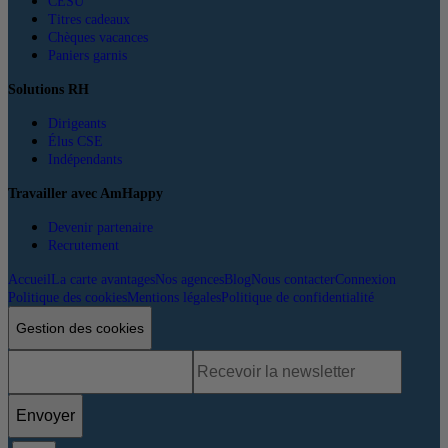
CESU
Titres cadeaux
Chèques vacances
Paniers garnis
Solutions RH
Dirigeants
Élus CSE
Indépendants
Travailler avec AmHappy
Devenir partenaire
Recrutement
Accueil
La carte avantages
Nos agences
Blog
Nous contacter
Connexion
Politique des cookies
Mentions légales
Politique de confidentialité
Gestion des cookies
Envoyer