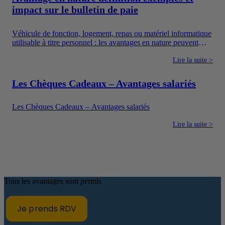
et les dispositifs sociaux dont l’utilisation est encadrée.
impact sur le bulletin de paie
Véhicule de fonction, logement, repas ou matériel informatique
utilisable à titre personnel : les avantages en nature peuvent
améliorer concrètement le quotidien des salariés. Ils constituent
également un moyen pour l’entreprise de proposer une
Lire la suite >
rémunération plus attractive sans verser uniquement un salaire
en argent.
Les Chèques Cadeaux – Avantages salariés
Les Chèques Cadeaux – Avantages salariés
Lire la suite >
Tous les avantages sont permis
Je prends RDV