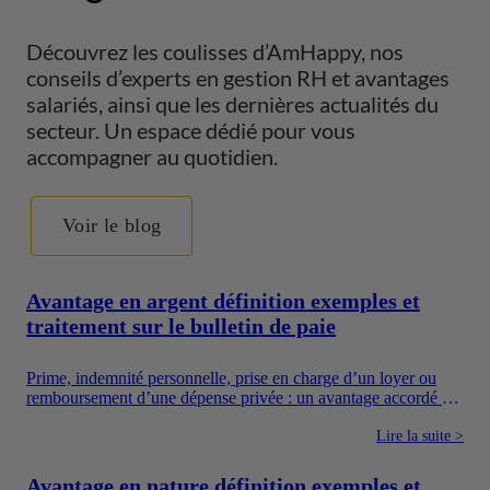
Découvrez les coulisses d’AmHappy, nos
conseils d’experts en gestion RH et avantages
salariés, ainsi que les dernières actualités du
secteur. Un espace dédié pour vous
accompagner au quotidien.
Voir le blog
Avantage en argent définition exemples et
traitement sur le bulletin de paie
Prime, indemnité personnelle, prise en charge d’un loyer ou
remboursement d’une dépense privée : un avantage accordé en
argent augmente directement les ressources du salarié. Pour
autant, toutes les sommes versées par une entreprise ne suivent
Lire la suite >
pas le même régime. Il faut notamment distinguer la
rémunération, les avantages en argent, les frais professionnels
Avantage en nature définition exemples et