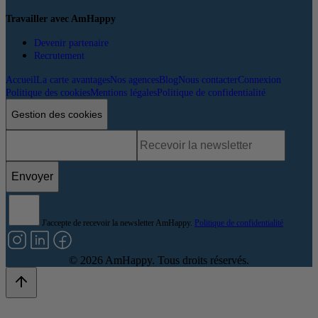
Travailler avec AmHappy
Devenir partenaire
Recrutement
Accueil
La carte avantages
Nos agences
Blog
Nous contacter
Connexion
Politique des cookies
Mentions légales
Politique de confidentialité
Gestion des cookies
Envoyer
J'accepte de recevoir la newsletter AmHappy.
Politique de confidentialité
©
2026
AmHappy. Tous droits réservés.