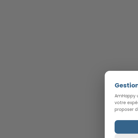
Gestion
AmHappy ut
votre expé
proposer d