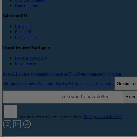
Chèques vacances
Paniers garnis
Solutions RH
Dirigeants
Élus CSE
Indépendants
Travailler avec AmHappy
Devenir partenaire
Recrutement
Accueil
La carte avantages
Nos agences
Blog
Nous contacter
Connexion
Gestion d
Politique des cookies
Mentions légales
Politique de confidentialité
Envo
J'accepte de recevoir la newsletter AmHappy.
Politique de confidentialité