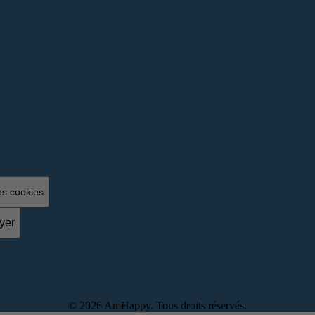
es cookies
yer
©
2026
AmHappy. Tous droits réservés.