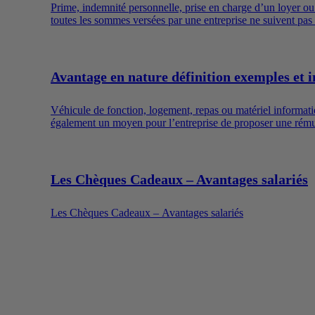
Prime, indemnité personnelle, prise en charge d’un loyer o
toutes les sommes versées par une entreprise ne suivent pas l
sociaux dont l’utilisation est encadrée.
Avantage en nature définition exemples et i
Véhicule de fonction, logement, repas ou matériel informatiqu
également un moyen pour l’entreprise de proposer une rémuné
Les Chèques Cadeaux – Avantages salariés
Les Chèques Cadeaux – Avantages salariés