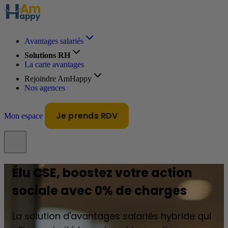
Avantages salariés
Solutions RH
La carte avantages
Rejoindre AmHappy
Nos agences
Je prends RDV
Mon espace
Élu CSE, boostez votre action
sociale avec 0% de charges
La solution d'avantages salariés hybride qui