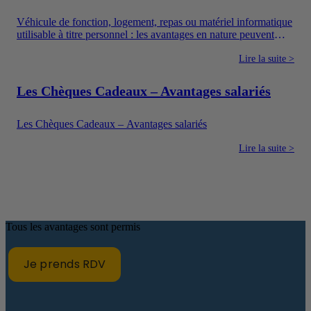
Véhicule de fonction, logement, repas ou matériel informatique
utilisable à titre personnel : les avantages en nature peuvent
améliorer concrètement le quotidien des salariés. Ils constituent
également un moyen pour l’entreprise de proposer une
Lire la suite >
rémunération plus attractive sans verser uniquement un salaire
en argent.
Les Chèques Cadeaux – Avantages salariés
Les Chèques Cadeaux – Avantages salariés
Lire la suite >
Tous les avantages sont permis
Je prends RDV