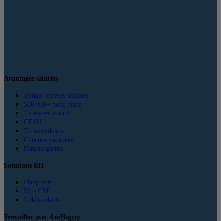
Avantages salariés
Budget œuvres sociales
500 000+ bons plans
Titres-restaurant
CESU
Titres cadeaux
Chèques vacances
Paniers garnis
Solutions RH
Dirigeants
Élus CSE
Indépendants
Travailler avec AmHappy