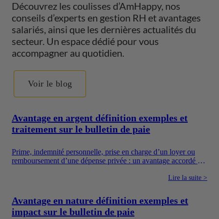
Découvrez les coulisses d’AmHappy, nos
conseils d’experts en gestion RH et avantages
salariés, ainsi que les dernières actualités du
secteur. Un espace dédié pour vous
accompagner au quotidien.
Voir le blog
Avantage en argent définition exemples et
traitement sur le bulletin de paie
Prime, indemnité personnelle, prise en charge d’un loyer ou
remboursement d’une dépense privée : un avantage accordé en
argent augmente directement les ressources du salarié. Pour
autant, toutes les sommes versées par une entreprise ne suivent
Lire la suite >
pas le même régime. Il faut notamment distinguer la
rémunération, les avantages en argent, les frais professionnels
Avantage en nature définition exemples et
et les dispositifs sociaux dont l’utilisation est encadrée.
impact sur le bulletin de paie