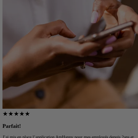
★
★
★
★
★
Parfait!
P
J’ai mis en place l’application AmHappy pour mes employés depuis 2ans et
S