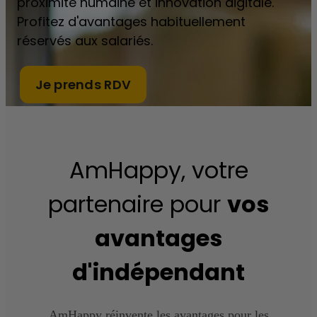
proximité humaine et innovation digitale.
Profitez d'avantages habituellement
réservés aux salariés.
Je prends RDV
AmHappy, votre
partenaire pour
vos
avantages
d'indépendant
AmHappy réinvente les avantages pour les