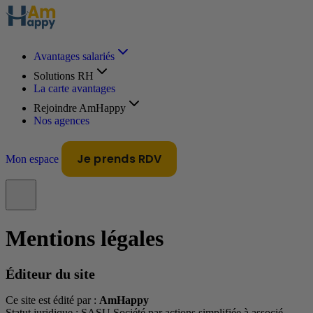
Avantages salariés
Solutions RH
La carte avantages
Rejoindre AmHappy
Nos agences
Je prends RDV
Mon espace
Mentions légales
Éditeur du site
Ce site est édité par :
AmHappy
Statut juridique : SASU Société par actions simplifiée à associé