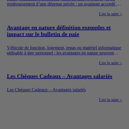
remboursement d’une dépense privée : un avantage accordé en
argent augmente directement les ressources du salarié. Pour
autant, toutes les sommes versées par une entreprise ne suivent
Lire la suite >
pas le même régime. Il faut notamment distinguer la
rémunération, les avantages en argent, les frais professionnels
Avantage en nature définition exemples et
et les dispositifs sociaux dont l’utilisation est encadrée.
impact sur le bulletin de paie
Véhicule de fonction, logement, repas ou matériel informatique
utilisable à titre personnel : les avantages en nature peuvent
améliorer concrètement le quotidien des salariés. Ils constituent
également un moyen pour l’entreprise de proposer une
Lire la suite >
rémunération plus attractive sans verser uniquement un salaire
en argent.
Les Chèques Cadeaux – Avantages salariés
Les Chèques Cadeaux – Avantages salariés
Lire la suite >