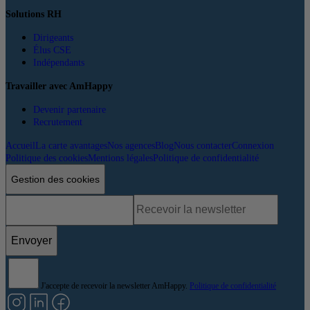
Solutions RH
Dirigeants
Élus CSE
Indépendants
Travailler avec AmHappy
Devenir partenaire
Recrutement
Accueil
La carte avantages
Nos agences
Blog
Nous contacter
Connexion
Politique des cookies
Mentions légales
Politique de confidentialité
Gestion des cookies
Envoyer
J'accepte de recevoir la newsletter AmHappy.
Politique de confidentialité