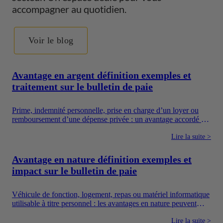
accompagner au quotidien.
Voir le blog
Avantage en argent définition exemples et
traitement sur le bulletin de paie
Prime, indemnité personnelle, prise en charge d’un loyer ou
remboursement d’une dépense privée : un avantage accordé en
argent augmente directement les ressources du salarié. Pour
autant, toutes les sommes versées par une entreprise ne suivent
Lire la suite >
pas le même régime. Il faut notamment distinguer la
rémunération, les avantages en argent, les frais professionnels
Avantage en nature définition exemples et
et les dispositifs sociaux dont l’utilisation est encadrée.
impact sur le bulletin de paie
Véhicule de fonction, logement, repas ou matériel informatique
utilisable à titre personnel : les avantages en nature peuvent
améliorer concrètement le quotidien des salariés. Ils constituent
également un moyen pour l’entreprise de proposer une
Lire la suite >