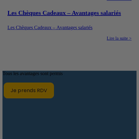
rémunération plus attractive sans verser uniquement un salaire
en argent.
Les Chèques Cadeaux – Avantages salariés
Les Chèques Cadeaux – Avantages salariés
Lire la suite >
Tous les avantages sont permis
Je prends RDV