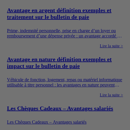
Avantage en argent définition exemples et
traitement sur le bulletin de paie
Prime, indemnité personnelle, prise en charge d’un loyer ou
remboursement d’une dépense privée : un avantage accordé en
argent augmente directement les ressources du salarié. Pour
autant, toutes les sommes versées par une entreprise ne suivent
Lire la suite >
pas le même régime. Il faut notamment distinguer la
rémunération, les avantages en argent, les frais professionnels
Avantage en nature définition exemples et
et les dispositifs sociaux dont l’utilisation est encadrée.
impact sur le bulletin de paie
Véhicule de fonction, logement, repas ou matériel informatique
utilisable à titre personnel : les avantages en nature peuvent
améliorer concrètement le quotidien des salariés. Ils constituent
également un moyen pour l’entreprise de proposer une
Lire la suite >
rémunération plus attractive sans verser uniquement un salaire
en argent.
Les Chèques Cadeaux – Avantages salariés
Les Chèques Cadeaux – Avantages salariés