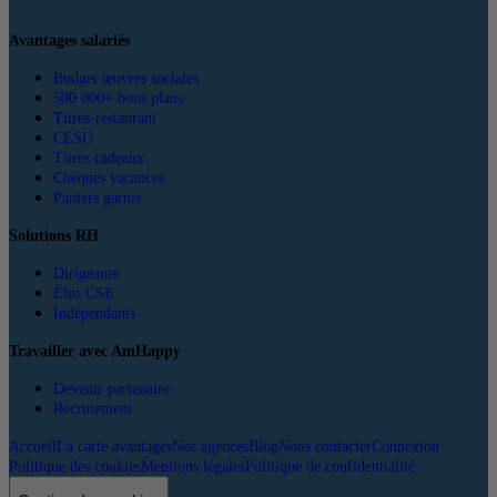
Avantages salariés
Budget œuvres sociales
500 000+ bons plans
Titres-restaurant
CESU
Titres cadeaux
Chèques vacances
Paniers garnis
Solutions RH
Dirigeants
Élus CSE
Indépendants
Travailler avec AmHappy
Devenir partenaire
Recrutement
Accueil
La carte avantages
Nos agences
Blog
Nous contacter
Connexion
Politique des cookies
Mentions légales
Politique de confidentialité