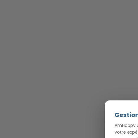
Gestion
AmHappy ut
votre expé