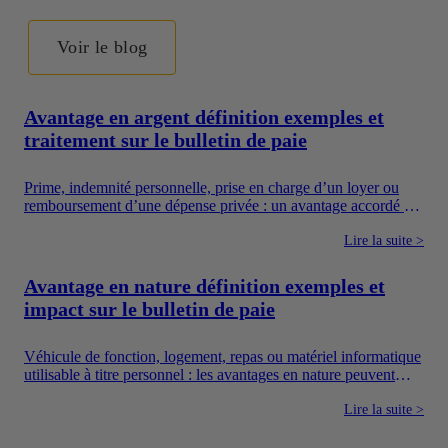
Voir le blog
Avantage en argent définition exemples et
traitement sur le bulletin de paie
Prime, indemnité personnelle, prise en charge d’un loyer ou
remboursement d’une dépense privée : un avantage accordé en
argent augmente directement les ressources du salarié. Pour
autant, toutes les sommes versées par une entreprise ne suivent
Lire la suite >
pas le même régime. Il faut notamment distinguer la
rémunération, les avantages en argent, les frais professionnels
Avantage en nature définition exemples et
et les dispositifs sociaux dont l’utilisation est encadrée.
impact sur le bulletin de paie
Véhicule de fonction, logement, repas ou matériel informatique
utilisable à titre personnel : les avantages en nature peuvent
améliorer concrètement le quotidien des salariés. Ils constituent
également un moyen pour l’entreprise de proposer une
Lire la suite >
rémunération plus attractive sans verser uniquement un salaire
en argent.