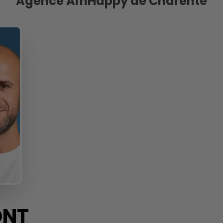
Agence AmHappy de Charente
NT