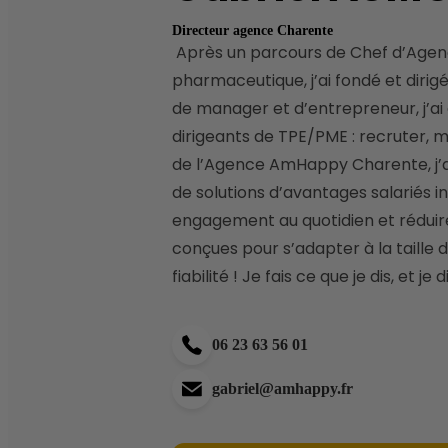
Directeur agence Charente
 Après un parcours de Chef d’Agence en communication, suivi d’une mission de Directeur Régional au sein d’un leader 
pharmaceutique, j’ai fondé et dirig
de manager et d’entrepreneur, j’a
dirigeants de TPE/PME : recruter, mo
de l’Agence AmHappy Charente, j’ac
de solutions d’avantages salariés i
engagement au quotidien et réduire
conçues pour s’adapter à la taille 
fiabilité ! Je fais ce que je dis, et je d
06 23 63 56 01
gabriel@amhappy.fr