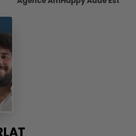
Agence AmHappy Aude Est
RLAT