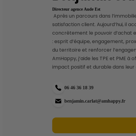
Directeur agence Aude Est
 Après un parcours dans l’immobilier et la vente automobile, Benjamin a développé une forte culture du conseil et de la 
satisfaction client. Aujourd’hui, i
concrètement le pouvoir d’achat et l
: esprit d’équipe, engagement, prox
du territoire et renforcer l’engagem
AmHappy, j’aide les TPE et PME à off
impact positif et durable dans leur 
06 46 36 18 39
benjamin.carlat@amhappy.fr